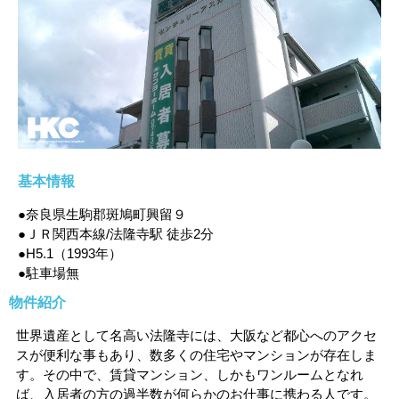
基本情報
●奈良県生駒郡斑鳩町興留９
●ＪＲ関西本線/法隆寺駅 徒歩2分
●H5.1（1993年）
●駐車場無
物件紹介
世界遺産として名高い法隆寺には、大阪など都心へのアクセ
スが便利な事もあり、数多くの住宅やマンションが存在しま
す。その中で、賃貸マンション、しかもワンルームとなれ
ば、入居者の方の過半数が何らかのお仕事に携わる人です。