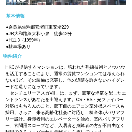
基本情報
●奈良県生駒郡安堵町東安堵229
●JR大和路線大和小泉 徒歩12分
●H11.3（1999年）
●駐車場あり
物件紹介
HKCが提供するマンションは、培われた熟練技術とノウハウ
を活用することにより、通常の賃貸マンションでは考えられ
ないほど、その装備は充実し、他の追随を許さないハイグレ
ードな造りになっています。
「センチュリーアスカⅧ」は、まず、豪華な坪庭を配したエ
ントランスがあなたを出迎えます。CS・BS・光ファイバー
対応はもちろんのこと、廊下側のエアコン室外機スペースも
採用。さらに、来る高齢化社会に対応し、棟全体がバリアフ
リー設計。身障者用のエレベーターを始め、室内バリアフリ
ー、玄関用スロープなど、入居者と身障者の方が不自由なく
利用できるユニバーサルデザインを施しています。