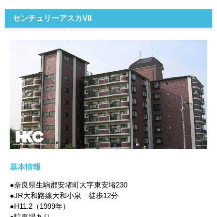
センチュリーアスカVII
基本情報
●奈良県生駒郡安堵町大字東安堵230
●JR大和路線大和小泉 徒歩12分
●H11.2（1999年）
●駐車場あり