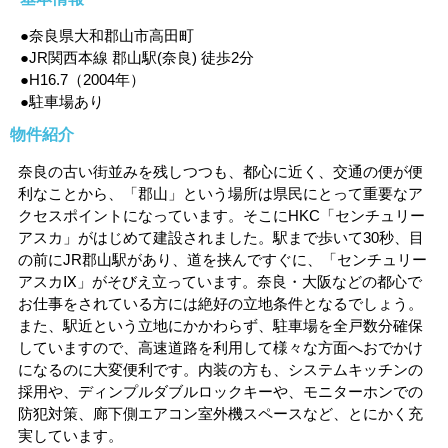
●奈良県大和郡山市高田町
●JR関西本線 郡山駅(奈良) 徒歩2分
●H16.7（2004年）
●駐車場あり
物件紹介
奈良の古い街並みを残しつつも、都心に近く、交通の便が便
利なことから、「郡山」という場所は県民にとって重要なア
クセスポイントになっています。そこにHKC「センチュリー
アスカ」がはじめて建設されました。駅まで歩いて30秒、目
の前にJR郡山駅があり、道を挟んですぐに、「センチュリー
アスカⅨ」がそびえ立っています。奈良・大阪などの都心で
お仕事をされている方には絶好の立地条件となるでしょう。
また、駅近という立地にかかわらず、駐車場を全戸数分確保
していますので、高速道路を利用して様々な方面へおでかけ
になるのに大変便利です。内装の方も、システムキッチンの
採用や、ディンプルダブルロックキーや、モニターホンでの
防犯対策、廊下側エアコン室外機スペースなど、とにかく充
実しています。