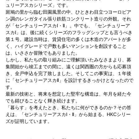
ュリーアスカシリーズ」です。
斑鳩の里から臨む田園風景の中、ひときわ目立つヨーロピア
ン調のレンガタイル張り鉄筋コンクリート造りの外観。それ
が「センチュリーアスカⅠ・Ⅱ」。中でも、「センチュリーア
スカⅠ」は、後に続くシリーズのフラッグシップとも言うべき
第１号。建設当時は、賃貸住宅の多くは木造のアパートが多
く、ハイグレードで戸数も多いマンションを創設すること
は、いささか冒険でもありました。
しかし、私たちの取り組みにご理解頂いたみなさまより、募
集開始から竣工までの間に、遠くは関西圏の方からも応募頂
き、全戸申込を完了致しました。そしてこの事実は、１年後
に「センチュリーアスカⅡ」を設計するきっかけとなったので
す。
最新の技術と、将来を想定した堅牢な構造は、年月を経た今
でも錆びることなく輝き続けます。
「暮らす」を考えたとき、私たちに何ができるのか？その答
えは、「センチュリーアスカⅠ・Ⅱ」から始まる、HKCシリー
ズが証明しています。