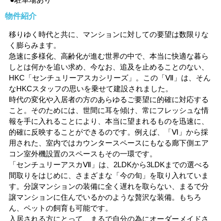
物件紹介
移りゆく時代と共に、マンションに対しての要望は数限りな
く膨らみます。
急速に多様化、高齢化が進む世界の中で、本当に快適な暮ら
しとは何かを追い求め、今なお、追及を止めることのない、
HKC「センチュリーアスカシリーズ」。この「Ⅶ」は、そん
なHKCスタッフの思いを乗せて建設されました。
時代の変化や入居者の方のあらゆるご要望に的確に対応する
こと。そのためには、世間に耳を傾け、常にフレッシュな情
報を手に入れることにより、本当に望まれるものを迅速に、
的確に反映することができるのです。例えば、「Ⅵ」から採
用された、室内ではカウンタースペースにもなる廊下側エア
コン室外機設置のスペースもその一環です。
「センチュリーアスカⅦ」は、2LDKから3LDKまでの選べる
間取りをはじめに、さまざまな「今の旬」を取り入れていま
す。分譲マンションの装備に全く遅れを取らない、まるで分
譲マンションに住んでいるかのような贅沢な装備。もちろ
ん、ペットの飼育も可能です。
入居される方にとって、まるで自分の為にオーダーメイドさ