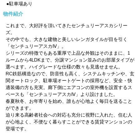
●駐車場あり
物件紹介
これまで、大好評を頂いてきたセンチュリーアスカシリー
ズ。
その中でも、大きな建物と美しいレンガタイルが目を引く
「センチュリーアスカⅣ」。
シリーズの特徴でもある重厚で上品な外観はそのままに、1
ルームから4LDKまで、分譲マンション並みのお部屋タイプが
選べます。ハイグレードな仕様の数々も見逃せません。
RC鉄筋構造なので、防音性も高く、システムキッチンや、玄
関オートロック、駐車場オートゲートの採用など、安全・快
適装備の方も充実。廊下側にエアコンの室外機を設置するス
ペースも「センチュリーアスカⅣ」より設けました。
春夏秋冬、お年寄りを始め、誰もが心地よく毎日を送ること
ができます。
迫り来る高齢者社会への対応も充分に視野に入れた、住む人
が心地よく、不便なく暮らすことができる賃貸マンションの
登場です。