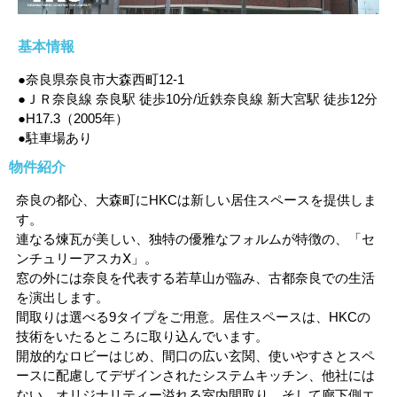
基本情報
●奈良県奈良市大森西町12-1
●ＪＲ奈良線 奈良駅 徒歩10分/近鉄奈良線 新大宮駅 徒歩12分
●H17.3（2005年）
●駐車場あり
物件紹介
奈良の都心、大森町にHKCは新しい居住スペースを提供しま
す。
連なる煉瓦が美しい、独特の優雅なフォルムが特徴の、「セ
ンチュリーアスカⅩ」。
窓の外には奈良を代表する若草山が臨み、古都奈良での生活
を演出します。
間取りは選べる9タイプをご用意。居住スペースは、HKCの
技術をいたるところに取り込んでいます。
開放的なロビーはじめ、間口の広い玄関、使いやすさとスペ
ースに配慮してデザインされたシステムキッチン、他社には
ない、オリジナリティー溢れる室内間取り。そして廊下側エ