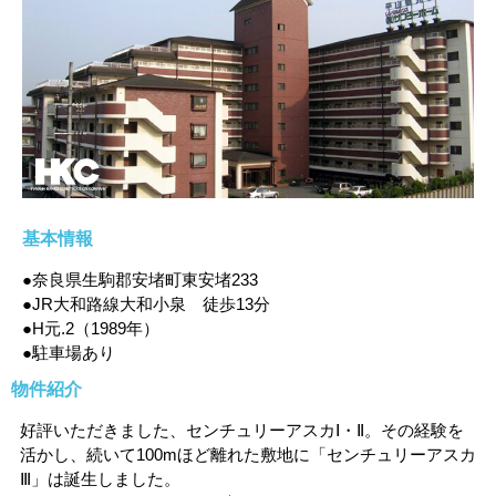
基本情報
●奈良県生駒郡安堵町東安堵233
●JR大和路線大和小泉 徒歩13分
●H元.2（1989年）
●駐車場あり
物件紹介
好評いただきました、センチュリーアスカⅠ・Ⅱ。その経験を
活かし、続いて100mほど離れた敷地に「センチュリーアスカ
Ⅲ」は誕生しました。