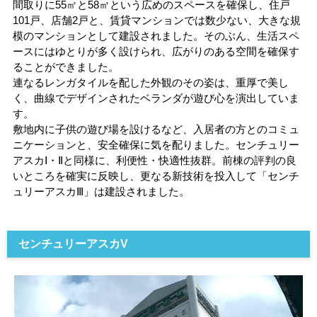
間取りに55㎡と58㎡という広めのスペースを確保し、住戸
101戸、店舗2戸と、賃貸マンションでは数少ない、大きな規
模のマンションとして建設されました。そのぶん、生活スペ
ースにはゆとりが多く設けられ、広がりのある空間を確保す
ることができました。
連なるレンガタイルを配した外観のその姿は、重厚で美し
く、曲線でデザインされたベランダが遊び心を演出していま
す。
敷地内に子供の遊び場を設けるなど、入居者の方とのコミュ
ニケーションと、安全確保に気を配りました。センチュリー
アスカⅠ・Ⅱと同様に、利便性・快適性抜群。前棟の評判の良
いところを確実に反映し、更なる新技術を投入して「センチ
ュリーアスカⅢ」は建設されました。
センチュリーアスカV