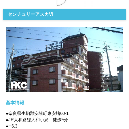
センチュリーアスカVI
基本情報
●奈良県生駒郡安堵町東安堵60-1
●JR大和路線大和小泉 徒歩9分
●H6.3