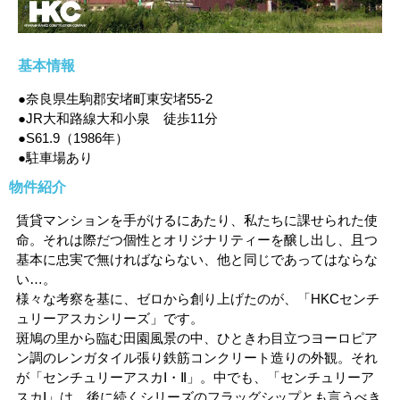
基本情報
●奈良県生駒郡安堵町東安堵55-2
●JR大和路線大和小泉 徒歩11分
●S61.9（1986年）
●駐車場あり
物件紹介
賃貸マンションを手がけるにあたり、私たちに課せられた使
命。それは際だつ個性とオリジナリティーを醸し出し、且つ
基本に忠実で無ければならない、他と同じであってはならな
い…。
様々な考察を基に、ゼロから創り上げたのが、「HKCセンチ
ュリーアスカシリーズ」です。
斑鳩の里から臨む田園風景の中、ひときわ目立つヨーロピア
ン調のレンガタイル張り鉄筋コンクリート造りの外観。それ
が「センチュリーアスカⅠ・Ⅱ」。中でも、「センチュリーア
スカⅠ」は、後に続くシリーズのフラッグシップとも言うべき